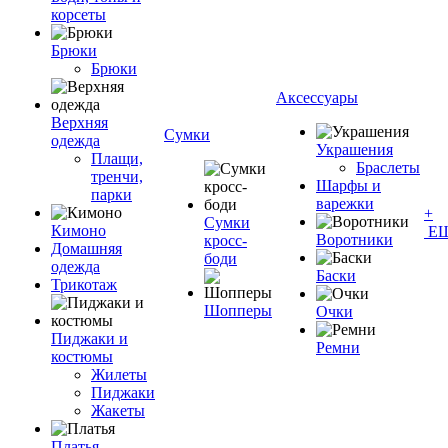
корсеты
Брюки
Брюки
Аксессуары
Верхняя
Сумки
одежда
Украшения
Плащи,
Браслеты
тренчи,
Шарфы и
парки
варежки
+
Сумки
Кимоно
Е
Воротники
кросс-
Домашняя
боди
одежда
Баски
Трикотаж
Шопперы
Очки
Пиджаки и
Ремни
костюмы
Жилеты
Пиджаки
Жакеты
Платья