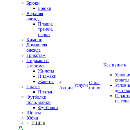
Брюки
Брюки
Верхняя
одежда
Плащи,
тренчи,
парки
Кимоно
Домашняя
одежда
Трикотаж
Пиджаки и
Как купить
костюмы
Жилеты
Услови
Пиджаки
оплаты
Жакеты
О нас
Услуги
Услови
Платья
Акции
пишут
достав
Платья
Гарант
Футболки,
на това
поло, майки
Футболки
Шорты
Юбки
+ ЕЩЕ 9