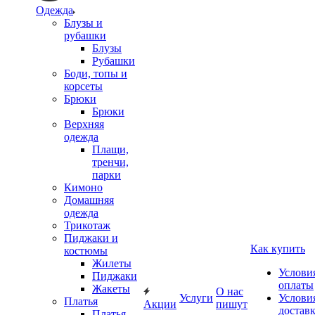
Одежда
Блузы и
рубашки
Блузы
Рубашки
Боди, топы и
корсеты
Брюки
Брюки
Верхняя
одежда
Плащи,
тренчи,
парки
Кимоно
Домашняя
одежда
Трикотаж
Пиджаки и
Как купить
костюмы
Жилеты
Услови
Пиджаки
оплаты
Жакеты
О нас
Услуги
Услови
Платья
Акции
пишут
достав
Платья