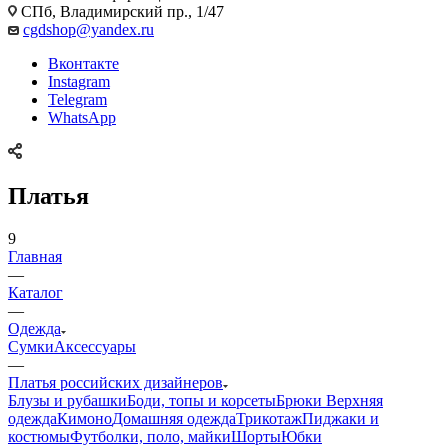
СПб, Владимирский пр., 1/47
cgdshop@yandex.ru
Вконтакте
Instagram
Telegram
WhatsApp
Платья
9
Главная
—
Каталог
—
Одежда
Сумки
Аксессуары
—
Платья российских дизайнеров
Блузы и рубашки
Боди, топы и корсеты
Брюки
Верхняя
одежда
Кимоно
Домашняя одежда
Трикотаж
Пиджаки и
костюмы
Футболки, поло, майки
Шорты
Юбки