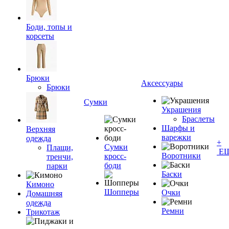
Боди, топы и
корсеты
Брюки
Аксессуары
Брюки
Сумки
Украшения
Браслеты
Шарфы и
Верхняя
варежки
одежда
+
Сумки
Плащи,
Е
Воротники
кросс-
тренчи,
боди
парки
Баски
Кимоно
Шопперы
Очки
Домашняя
одежда
Ремни
Трикотаж