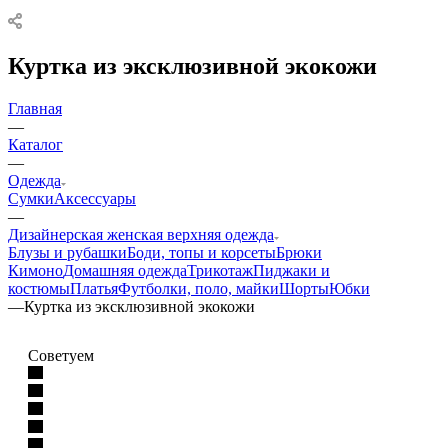
Куртка из эксклюзивной экокожи
Главная
—
Каталог
—
Одежда
Сумки
Аксессуары
—
Дизайнерская женская верхняя одежда
Блузы и рубашки
Боди, топы и корсеты
Брюки
Кимоно
Домашняя одежда
Трикотаж
Пиджаки и
костюмы
Платья
Футболки, поло, майки
Шорты
Юбки
—
Куртка из эксклюзивной экокожи
Советуем