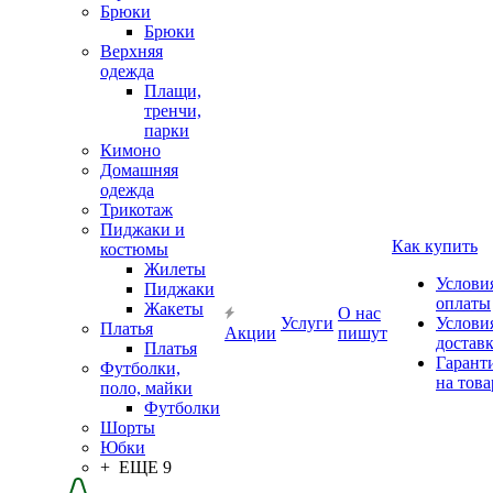
Брюки
Брюки
Верхняя
одежда
Плащи,
тренчи,
парки
Кимоно
Домашняя
одежда
Трикотаж
Пиджаки и
Как купить
костюмы
Жилеты
Услови
Пиджаки
оплаты
Жакеты
О нас
Услуги
Услови
Платья
Акции
пишут
достав
Платья
Гарант
Футболки,
на това
поло, майки
Футболки
Шорты
Юбки
+ ЕЩЕ 9