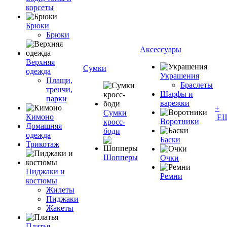
корсеты
Брюки
Брюки
Аксессуары
Верхняя
Сумки
одежда
Украшения
Плащи,
Браслеты
тренчи,
Шарфы и
парки
варежки
+
Сумки
Кимоно
Е
Воротники
кросс-
Домашняя
боди
одежда
Баски
Трикотаж
Шопперы
Очки
Пиджаки и
Ремни
костюмы
Жилеты
Пиджаки
Жакеты
Платья