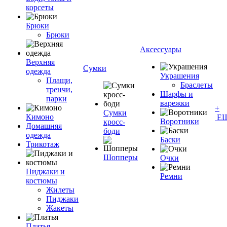
корсеты
Брюки
Брюки
Аксессуары
Верхняя
Сумки
одежда
Украшения
Плащи,
Браслеты
тренчи,
Шарфы и
парки
варежки
+
Сумки
Кимоно
Е
Воротники
кросс-
Домашняя
боди
одежда
Баски
Трикотаж
Шопперы
Очки
Пиджаки и
Ремни
костюмы
Жилеты
Пиджаки
Жакеты
Платья