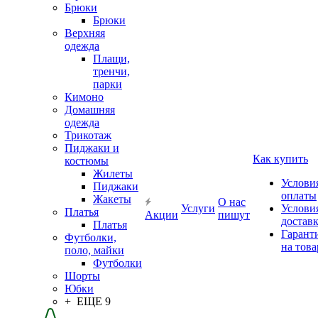
Брюки
Брюки
Верхняя
одежда
Плащи,
тренчи,
парки
Кимоно
Домашняя
одежда
Трикотаж
Пиджаки и
Как купить
костюмы
Жилеты
Услови
Пиджаки
оплаты
Жакеты
О нас
Услуги
Услови
Платья
Акции
пишут
достав
Платья
Гарант
Футболки,
на това
поло, майки
Футболки
Шорты
Юбки
+ ЕЩЕ 9