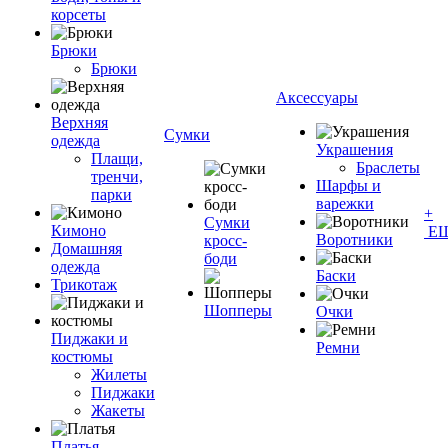
корсеты
Брюки
Брюки
Аксессуары
Верхняя
Сумки
одежда
Украшения
Плащи,
Браслеты
тренчи,
Шарфы и
парки
варежки
+
Сумки
Кимоно
Е
Воротники
кросс-
Домашняя
боди
одежда
Баски
Трикотаж
Шопперы
Очки
Пиджаки и
Ремни
костюмы
Жилеты
Пиджаки
Жакеты
Платья