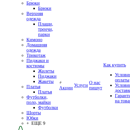
Брюки
Брюки
Верхняя
одежда
Плащи,
тренчи,
парки
Кимоно
Домашняя
одежда
Трикотаж
Пиджаки и
Как купить
костюмы
Жилеты
Услови
Пиджаки
оплаты
Жакеты
О нас
Услуги
Услови
Платья
Акции
пишут
достав
Платья
Гарант
Футболки,
на това
поло, майки
Футболки
Шорты
Юбки
+ ЕЩЕ 9