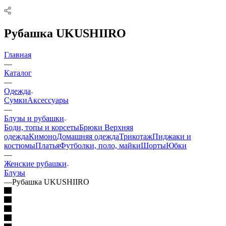
Рубашка UKUSHIIRO
Главная
—
Каталог
—
Одежда
Сумки
Аксессуары
—
Блузы и рубашки
Боди, топы и корсеты
Брюки
Верхняя
одежда
Кимоно
Домашняя одежда
Трикотаж
Пиджаки и
костюмы
Платья
Футболки, поло, майки
Шорты
Юбки
—
Женские рубашки
Блузы
—
Рубашка UKUSHIIRO