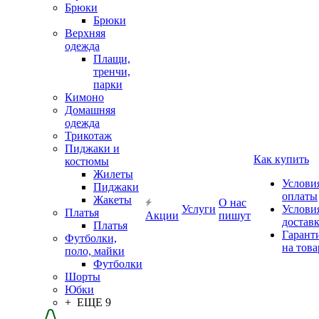
Брюки
Брюки
Верхняя
одежда
Плащи,
тренчи,
парки
Кимоно
Домашняя
одежда
Трикотаж
Пиджаки и
Как купить
костюмы
Жилеты
Услови
Пиджаки
оплаты
Жакеты
О нас
Услуги
Услови
Платья
Акции
пишут
достав
Платья
Гарант
Футболки,
на това
поло, майки
Футболки
Шорты
Юбки
+ ЕЩЕ 9