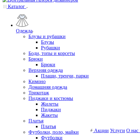
Каталог
Одежда
Блузы и рубашки
Блузы
Рубашки
Боди, топы и корсеты
Брюки
Брюки
Верхняя одежда
Плащи, тренчи, парки
Кимоно
Домашняя одежда
Трикотаж
Пиджаки и костюмы
Жилеты
Пиджаки
Жакеты
Платья
Платья
Акции
Услуги
О нас
Футболки, поло, майки
Футболки