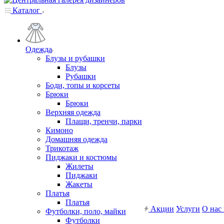
Каталог
Одежда
Блузы и рубашки
Блузы
Рубашки
Боди, топы и корсеты
Брюки
Брюки
Верхняя одежда
Плащи, тренчи, парки
Кимоно
Домашняя одежда
Трикотаж
Пиджаки и костюмы
Жилеты
Пиджаки
Жакеты
Платья
Платья
Акции
Услуги
О нас
Футболки, поло, майки
Футболки