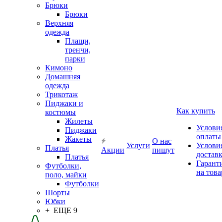
Брюки
Брюки
Верхняя
одежда
Плащи,
тренчи,
парки
Кимоно
Домашняя
одежда
Трикотаж
Пиджаки и
Как купить
костюмы
Жилеты
Услови
Пиджаки
оплаты
Жакеты
О нас
Услуги
Услови
Платья
Акции
пишут
достав
Платья
Гарант
Футболки,
на това
поло, майки
Футболки
Шорты
Юбки
+ ЕЩЕ 9