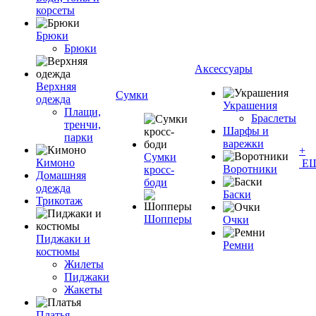
корсеты
Брюки
Брюки
Аксессуары
Верхняя
Сумки
одежда
Украшения
Плащи,
Браслеты
тренчи,
Шарфы и
парки
варежки
+
Сумки
Кимоно
Е
Воротники
кросс-
Домашняя
боди
одежда
Баски
Трикотаж
Шопперы
Очки
Пиджаки и
Ремни
костюмы
Жилеты
Пиджаки
Жакеты
Платья